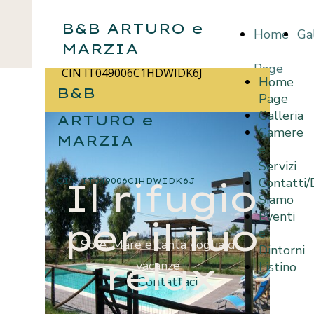
B&B ARTURO e
Home
Gal
MARZIA
Page
CIN IT049006C1HDWIDK6J
Home
B&B
Page
Galleria
ARTURO e
Camere
MARZIA
e
Servizi
Contatti
Il rifugio
CIN IT049006C1HDWIDK6J
Siamo
Eventi
per il tuo
e
Sole, Mare e tanta voglia di
Dintorni
relax
vacanze
Listino
Contattaci